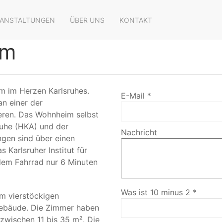
RANSTALTUNGEN
ÜBER UNS
KONTAKT
im
m im Herzen Karlsruhes.
E-Mail *
an einer der
ieren. Das Wohnheim selbst
ruhe (HKA) und der
Nachricht
gen sind über einen
Karlsruher Institut für
 dem Fahrrad nur 6 Minuten
Was ist 10 minus 2 *
m vierstöckigen
ebäude. Die Zimmer haben
zwischen 11 bis 35 m². Die